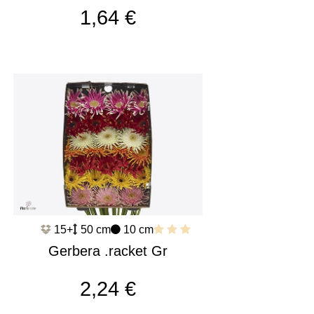
c547
1,64 €
15+
50 cm
10 cm
Gerbera .racket Gr
Pasta Mixed c1613
2,24 €