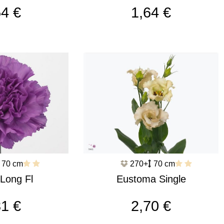
dra c491
c546
54 €
1,64 €
70 cm
270+
70 cm
 Long Fl
Eustoma Single
te c552
Claire L Pink c1570
81 €
2,70 €