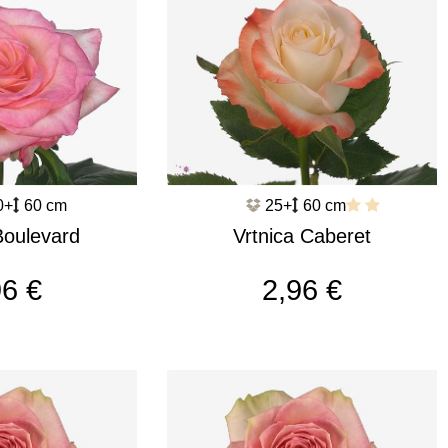
0+
60 cm
25+
60 cm
Boulevard
Vrtnica Caberet
541
c2554
96 €
2,96 €