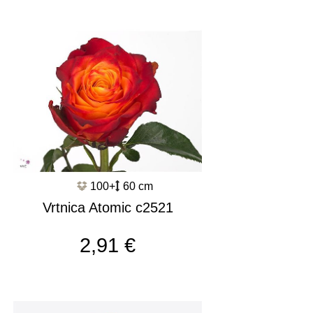
100+
60 cm
Vrtnica Atomic c2521
2,91 €