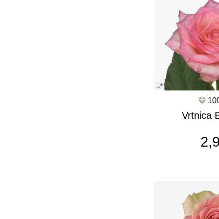
10
Vrtnica 
c2
2,