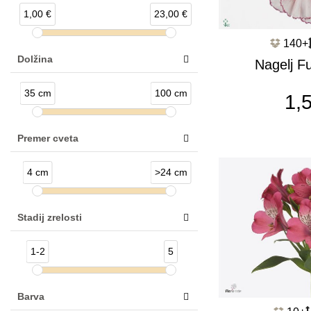
1,00 €
23,00 €
140+
Dolžina
Nagelj F
Maripos
35 cm
100 cm
1,
Premer cveta
4 cm
>24 cm
Stadij zrelosti
1-2
5
Barva