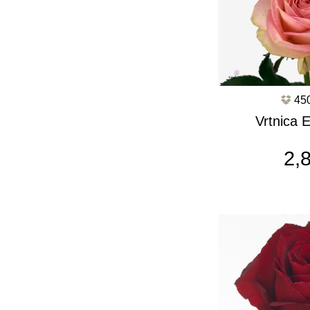
45
Vrtnica 
c3
2,