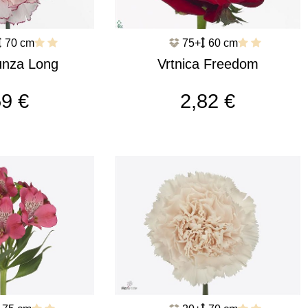
70 cm
75+
60 cm
unza Long
Vrtnica Freedom
a Hi c463
c2668
59 €
2,82 €