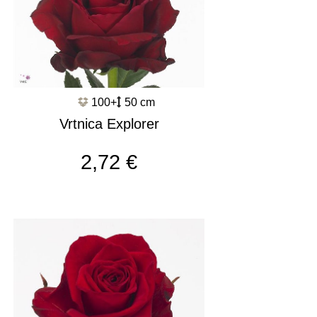
100+
50 cm
Vrtnica Explorer
c2640
2,72 €