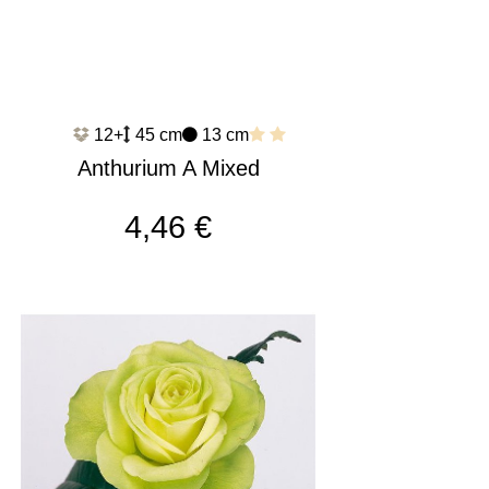
12+
45 cm
13 cm
Anthurium A Mixed
c137
4,46 €