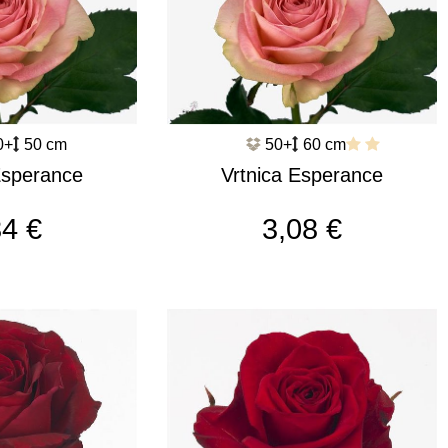
0+
50 cm
50+
60 cm
Esperance
Vrtnica Esperance
276
c2629
84 €
3,08 €