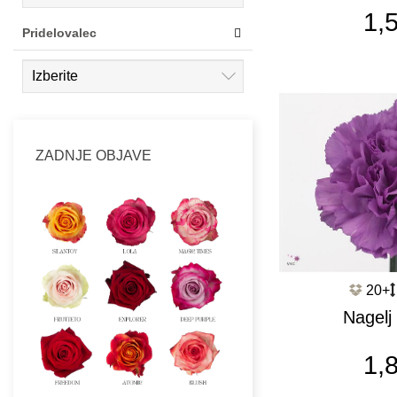
Salaman
1,
Pridelovalec
ZADNJE OBJAVE
20+
Nagelj
Moonli
1,