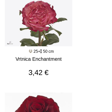
25+
50 cm
Vrtnica Enchantment
Ll c3272
3,42 €