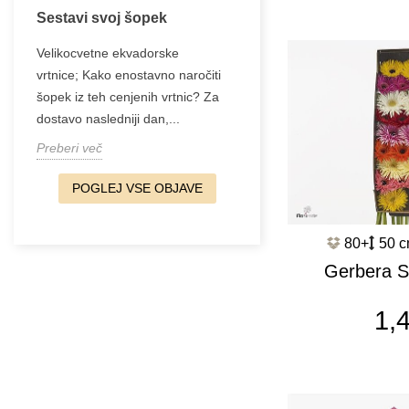
Sestavi svoj šopek
Velikocvetne ekvadorske
vrtnice; Kako enostavno naročiti
šopek iz teh cenjenih vrtnic? Za
dostavo nasledniji dan,...
Preberi več
POGLEJ VSE OBJAVE
80+
50 
Gerbera S
4 Colo
1,
c1