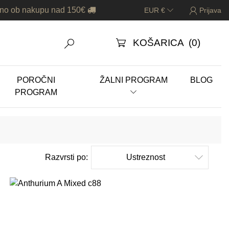
čno ob nakupu nad 150€
EUR €
Prijava


KOŠARICA
(0)


POROČNI
ŽALNI PROGRAM
BLOG
PROGRAM
Razvrsti po:
Ustreznost
