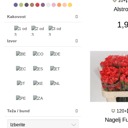
10+
Alstr
Kakovost
Bubblic
1,
Izvor
120+
Teža / bund
Nagelj F