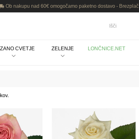
Ob nakupu nad 60€ omogočamo
paketno dostavo
- Brezpla
ZANO CVETJE
ZELENJE
LONČNICE.NET
kov.