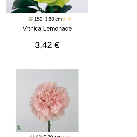
150+
60 cm
Vrtnica Lemonade
c2727
3,42 €