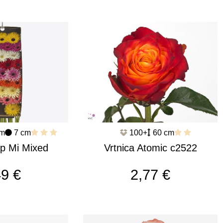
cm
7 cm
100+
60 cm
p Mi Mixed
Vrtnica Atomic c2522
ur X80 1
49 €
2,77 €
676