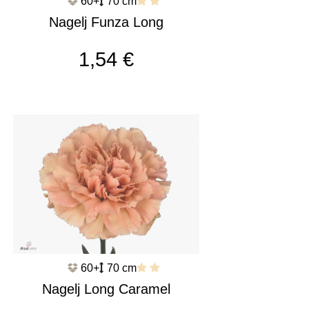
60+
70 cm
Nagelj Funza Long
Essiana c454
1,54 €
60+
70 cm
Nagelj Long Caramel