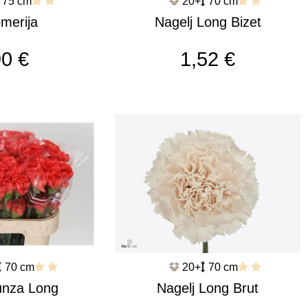
75 cm
20+
70 cm
omerija
Nagelj Long Bizet
ious c53
c545
90 €
1,52 €
70 cm
20+
70 cm
unza Long
Nagelj Long Brut