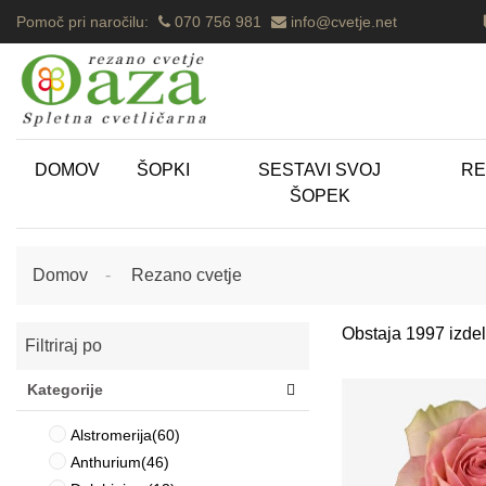
Pomoč pri naročilu:
070 756 981
info@cvetje.net
DOMOV
ŠOPKI
SESTAVI SVOJ
RE
ŠOPEK
Domov
Rezano cvetje
Obstaja 1997 izdel
Filtriraj po
Kategorije
Alstromerija
(60)
Anthurium
(46)