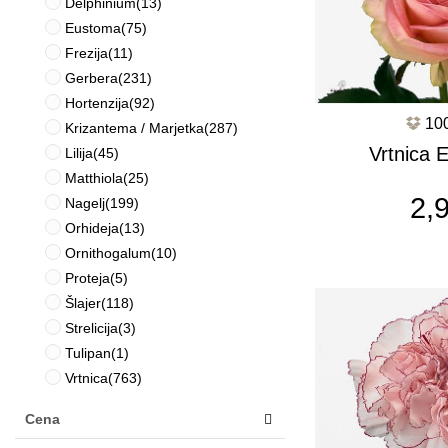
Delphinium
(13)
Eustoma
(75)
Frezija
(11)
Gerbera
(231)
Hortenzija
(92)
10
Krizantema / Marjetka
(287)
Vrtnica 
Lilija
(45)
Matthiola
(25)
c2
2,
Nagelj
(199)
Orhideja
(13)
Ornithogalum
(10)
Proteja
(5)
Šlajer
(118)
Strelicija
(3)
Tulipan
(1)
Vrtnica
(763)
Cena