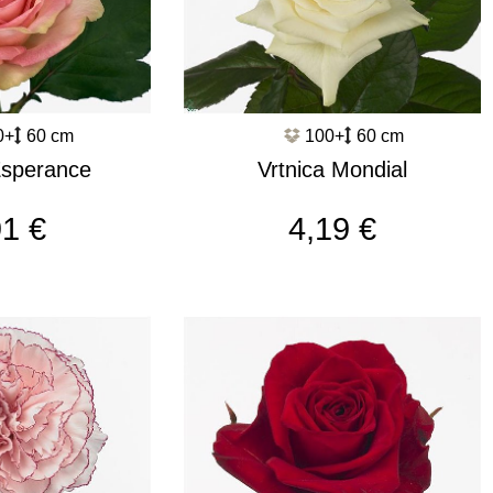
0+
60 cm
100+
60 cm
Esperance
Vrtnica Mondial
628
c3397
91 €
4,19 €